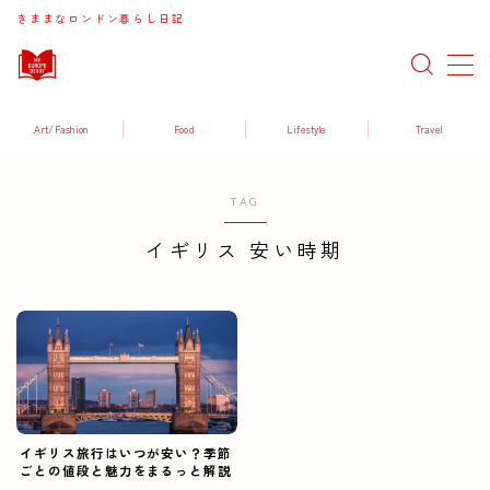
きままなロンドン暮らし日記
MENU
Art/Fashion
Food
Lifestyle
Travel
Art / Fashion
TAG
Food / Drink
イギリス 安い時期
Lifestyle
Travel
イギリス旅行はいつが安い？季節
ごとの値段と魅力をまるっと解説