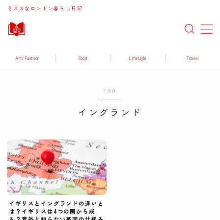
きままなロンドン暮らし日記
MENU
Art/Fashion
Food
Lifestyle
Travel
Art / Fashion
TAG
Food / Drink
イングランド
Lifestyle
Travel
イギリスとイングランドの違いと
は？イギリスは4つの国から成
る？意外と知らない英国の仕組み