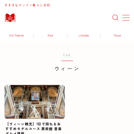
きままなロンドン暮らし日記
MENU
Art/Fashion
Food
Lifestyle
Travel
Art / Fashion
TAG
Food / Drink
ウィーン
Lifestyle
Travel
【ウィーン観光】1日で回れるお
すすめモデルコース 美術館 音楽
グルメ堪能