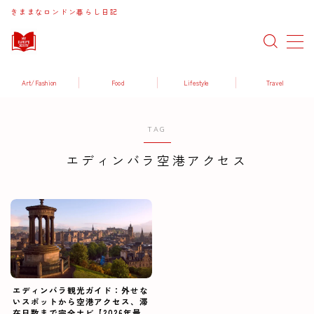
きままなロンドン暮らし日記
MENU
Art/Fashion
Food
Lifestyle
Travel
Art / Fashion
TAG
Food / Drink
エディンバラ空港アクセス
Lifestyle
Travel
エディンバラ観光ガイド：外せな
いスポットから空港アクセス、滞
在日数まで完全ナビ【2026年最