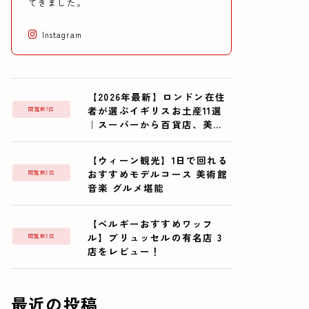
てきました。
Instagram
【2026年最新】ロンドン在住
者が選ぶイギリスお土産11選
閲覧数1位
｜スーパーから百貨店、美術
館まで
【ウィーン観光】1日で回れる
おすすめモデルコース 美術館
閲覧数2位
音楽 グルメ堪能
【ベルギーおすすめワッフ
ル】ブリュッセルの有名店 3
閲覧数3位
店をレビュー！
最近の投稿