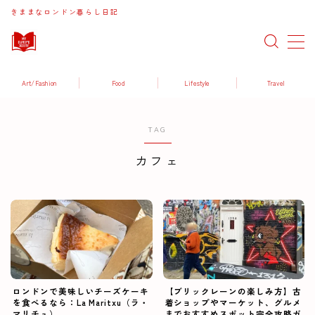
きままなロンドン暮らし日記
MENU
Art/Fashion
Food
Lifestyle
Travel
Art / Fashion
TAG
Food / Drink
カフェ
Lifestyle
Travel
ロンドンで美味しいチーズケーキ
【ブリックレーンの楽しみ方】古
を食べるなら：La Maritxu（ラ・
着ショップやマーケット、グルメ
マリチュ）
までおすすめスポット完全攻略ガ