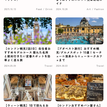
イド
2025.10.13
Food / Drink
2024.10.28
Art / Fashion
【ロンドン観光2泊3日】在住者お
【ブダペスト旅行】おすすめ観
すすめモデルコース 隠れた名所
光/グルメスポット 10選！セーチ
と絶対行きたい定番スポットを効
ェーニ温泉からニューヨークカフ
率よく巡る旅
ェまで
2024.09.09
Travel
2024.08.03
Travel
【ウィーン観光】1日で回れるお
【ロンドンおすすめパン屋さん】