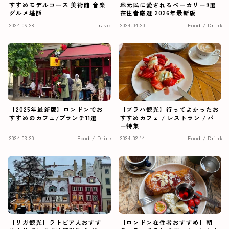
すすめモデルコース 美術館 音楽
地元民に愛されるベーカリー9選
グルメ堪能
在住者厳選 2026年最新版
2024.06.28
Travel
2024.04.20
Food / Drink
【2025年最新版】ロンドンでお
【プラハ観光】行ってよかったお
すすめのカフェ/ブランチ11選
すすめカフェ / レストラン / バ
ー特集
2024.03.20
Food / Drink
2024.02.14
Food / Drink
【リガ観光】ラトビア人おすす
【ロンドン在住者おすすめ】朝