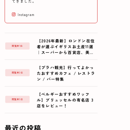
てきました。
Instagram
【2026年最新】ロンドン在住
者が選ぶイギリスお土産11選
閲覧数1位
｜スーパーから百貨店、美術
館まで
【プラハ観光】行ってよかっ
たおすすめカフェ / レストラ
閲覧数2位
ン / バー特集
【ベルギーおすすめワッフ
ル】ブリュッセルの有名店 3
閲覧数3位
店をレビュー！
最近の投稿