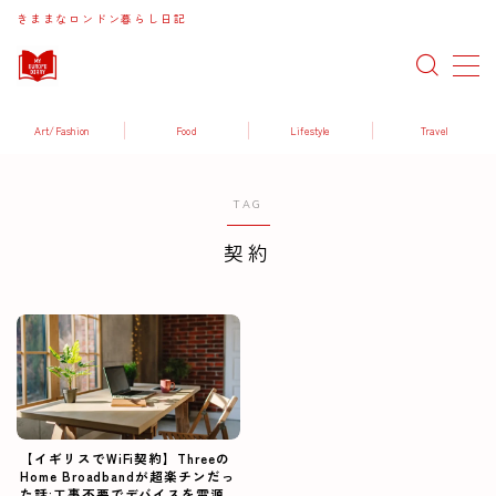
きままなロンドン暮らし日記
MENU
Art/Fashion
Food
Lifestyle
Travel
Art / Fashion
TAG
Food / Drink
契約
Lifestyle
Travel
【イギリスでWiFi契約】Threeの
Home Broadbandが超楽チンだっ
た話:工事不要でデバイスを電源