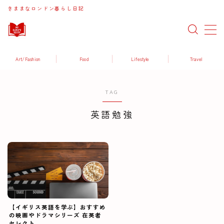
きままなロンドン暮らし日記
MENU
Art/Fashion
Food
Lifestyle
Travel
Art / Fashion
TAG
Food / Drink
英語勉強
Lifestyle
Travel
【イギリス英語を学ぶ】おすすめ
の映画やドラマシリーズ 在英者
セレクト