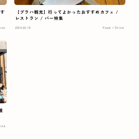
おす
【プラハ観光】行ってよかったおすすめカフェ /
レストラン / バー特集
hion
2024.02.14
Food / Drink
選
rink