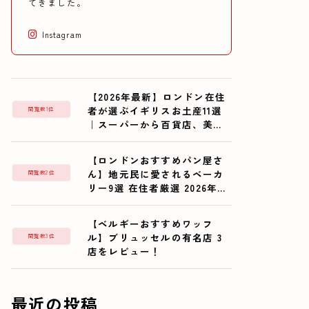
てきました。
Instagram
【2026年最新】ロンドン在住
者が選ぶイギリスお土産11選
閲覧数1位
｜スーパーから百貨店、美術
館まで
【ロンドンおすすめパン屋さ
ん】地元民に愛されるベーカ
閲覧数2位
リー9選 在住者厳選 2026年最
新版
【ベルギーおすすめワッフ
ル】ブリュッセルの有名店 3
閲覧数3位
店をレビュー！
最近の投稿