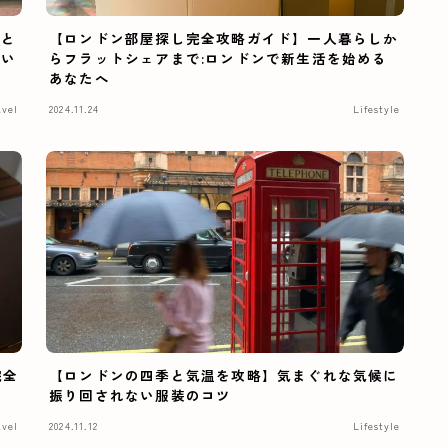
語と
【ロンドン部屋探し完全攻略ガイド】一人暮らしか
違い
らフラットシェアまで:ロンドンで新生活を始める
あなたへ
avel
2024.11.24
Lifestyle
完全
【ロンドンの四季と気温を攻略】気まぐれな気候に
振り回されない服装のコツ
avel
2024.11.12
Lifestyle