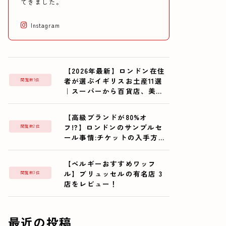
てきました。
Instagram
【2026年最新】ロンドン在住
者が選ぶイギリスお土産11選
閲覧数1位
｜スーパーから百貨店、美術
館まで
【高級ブランドが80%オ
フ!?】ロンドンのサンプルセ
閲覧数2位
ール事情:チケットの入手方法
からVivienne Westwoodのサ
ンプルセールレポまでご紹介
【ベルギーおすすめワッフ
ル】ブリュッセルの有名店 3
閲覧数3位
店をレビュー！
最近の投稿