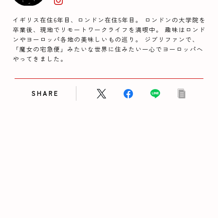
イギリス在住6年目、ロンドン在住5年目。 ロンドンの大学院を
卒業後、現地でリモートワークライフを満喫中。 趣味はロンド
ンやヨーロッパ各地の美味しいもの巡り。 ジブリファンで、
「魔女の宅急便」みたいな世界に住みたい一心でヨーロッパへ
やってきました。
SHARE