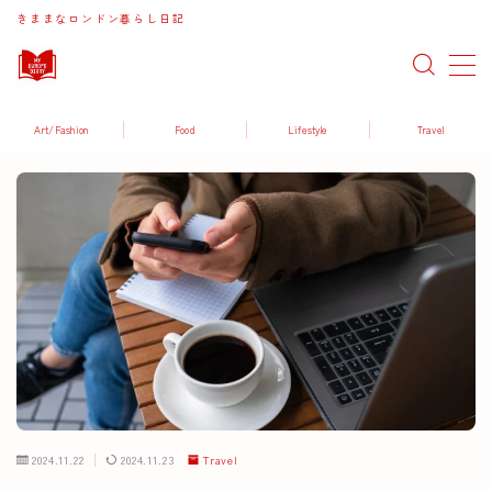
きままなロンドン暮らし日記
MENU
Art/Fashion
Food
Lifestyle
Travel
Art / Fashion
Food / Drink
Lifestyle
Travel
2024.11.22
2024.11.23
Travel