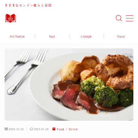
きままなロンドン暮らし日記
MENU
Art/Fashion
Food
Lifestyle
Travel
Art / Fashion
Food / Drink
Lifestyle
Travel
2024.12.29
2025.01.20
Food / Drink