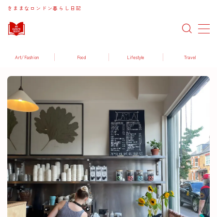
きままなロンドン暮らし日記
MENU
Art/Fashion
Food
Lifestyle
Travel
Art / Fashion
Food / Drink
Lifestyle
Travel