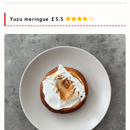
Yuzu meringue £5.5
