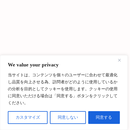
We value your privacy
ABOUT ME
E
当サイトは、コンテンツを個々のユーザーに合わせて最適化
ブロガー
し品質を向上させる為、訪問者がどのように使用しているか
Follow Me
の分析を目的としてクッキーを使用します。クッキーの使用
に同意いただける場合は「同意する」ボタンをクリックして
イギリス在住6年目、ロンドン在住5年目。 ロンドンの大学院を
ください。
卒業後、現地でリモートワークライフを満喫中。 趣味はロンド
ンやヨーロッパ各地の美味しいもの巡り。 ジブリファンで、
カスタマイズ
同意しない
同意する
「魔女の宅急便」みたいな世界に住みたい一心でヨーロッパへ
やってきました。